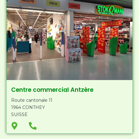
e
:
Centre commercial Antzère
Route cantonale 11
1964 CONTHEY
SUISSE
M
P
a
h