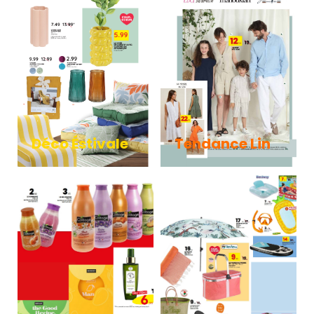
Déco Éstivale​
Tendance Lin​