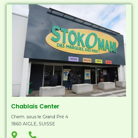
p
o
-
n
m
e
a
-
r
a
k
l
e
t
r
-
a
l
t
Chablais Center
Chem. sous le Grand Pré 4
1860 AIGLE, SUISSE